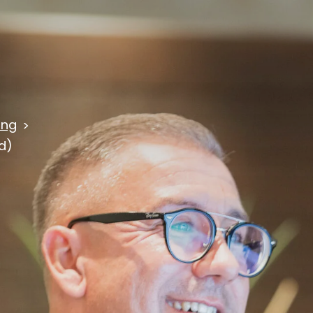
ung
d)