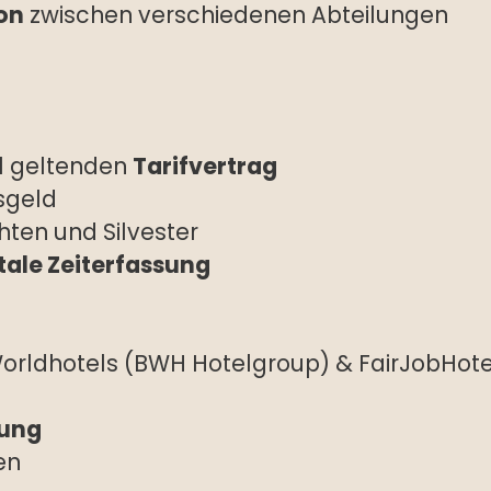
on
zwischen verschiedenen Abteilungen
l geltenden
Tarifvertrag
sgeld
hten und Silvester
tale Zeiterfassung
orldhotels (BWH Hotelgroup) & FairJobHote
dung
en