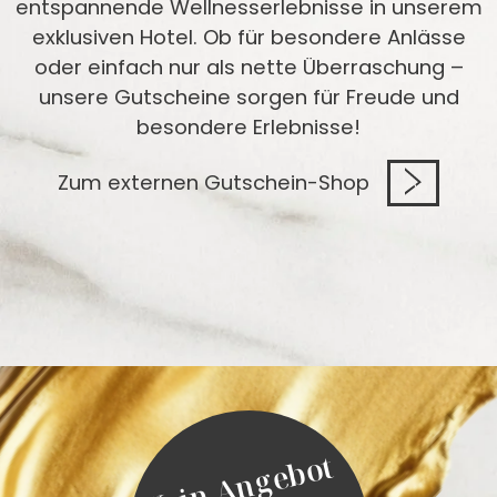
entspannende Wellnesserlebnisse in unserem
exklusiven Hotel. Ob für besondere Anlässe
oder einfach nur als nette Überraschung –
unsere Gutscheine sorgen für Freude und
besondere Erlebnisse!
Zum externen Gutschein-Shop
K
e
i
n
A
n
g
e
b
o
t
m
e
h
v
e
r
p
a
s
s
e
n