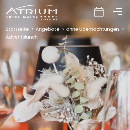
Startseite
Angebote
ohne Übernachtungen
Adventslunch