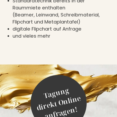
Standardtechnik bereits in der
Raummiete enthalten
(Beamer, Leinwand, Schreibmaterial,
Flipchart und Metaplantafel)
digitale Flipchart auf Anfrage
und vieles mehr
T
a
g
u
n
g
d
i
r
e
k
t
O
n
l
i
n
a
n
f
r
a
g
e
n
e
!